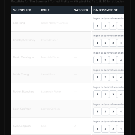
Rolleliste for The Summer I Turned Pretty — klik på et tal fra 1 til 10 for at bedømme en s
SKUESPILLER
ROLLE
SÆSONER
DIN BEDØMMELSE
Ingen bedømmelser endnu
Lola Tung
Isabel "Belly" Conklin
—
1
2
3
4
5
Ingen bedømmelser endnu
Christopher Briney
Conrad Fisher
—
1
2
3
4
5
Ingen bedømmelser endnu
Gavin Casalegno
Jeremiah Fisher
—
1
2
3
4
5
Ingen bedømmelser endnu
Jackie Chung
Laurel Park
—
1
2
3
4
5
Ingen bedømmelser endnu
Rachel Blanchard
Susannah Fisher
—
1
2
3
4
5
Ingen bedømmelser endnu
Sean Kaufman
Steven Conklin
—
1
2
3
4
5
Ingen bedømmelser endnu
Kyra Sedgwick
Julia
2
1
2
3
4
5