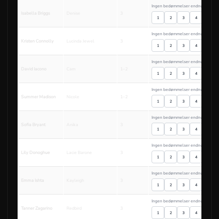
Ingen bedømmelser endnu
Isabella Briggs
Denise
3
1
2
3
4
5
Ingen bedømmelser endnu
Kristen Connolly
Lucinda Jewel
3
1
2
3
4
5
Ingen bedømmelser endnu
David Iacono
Cam
1–2
1
2
3
4
5
Ingen bedømmelser endnu
Summer Madison
Nicole
1–2
1
2
3
4
5
Ingen bedømmelser endnu
Sofia Bryant
Anika
3
1
2
3
4
5
Ingen bedømmelser endnu
Lily Donoghue
Lacie Barone
3
1
2
3
4
5
Ingen bedømmelser endnu
Emma Ishta
Kayleigh
3
1
2
3
4
5
Ingen bedømmelser endnu
Tanner Zagarino
Redbird
3
1
2
3
4
5