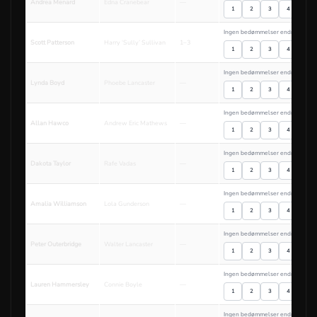
Andrea Menard
Edna Cranebear
—
1
2
3
4
5
Ingen bedømmelser endnu
Scott Patterson
Harry ‘Sully’ Sullivan
1–3
1
2
3
4
5
Ingen bedømmelser endnu
Lynda Boyd
Phoebe Lancaster
—
1
2
3
4
5
Ingen bedømmelser endnu
Allan Hawco
Andrew Eric Mathews
—
1
2
3
4
5
Ingen bedømmelser endnu
Dakota Taylor
Rafe Vadas
—
1
2
3
4
5
Ingen bedømmelser endnu
Amalia Williamson
Lola Gunderson
—
1
2
3
4
5
Ingen bedømmelser endnu
Peter Outerbridge
Walter Lancaster
—
1
2
3
4
5
Ingen bedømmelser endnu
Lauren Hammersley
Connie Boyle
—
1
2
3
4
5
Ingen bedømmelser endnu