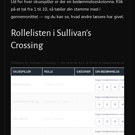
Ud for hver skuespiller er der en bedømmelseskolonne. Klik
på et tal fra 1 til 10, så tæller din stemme med i
gennemsnittet — og du kan se, hvad andre læsere har givet.
Rollelisten i Sullivan’s
Crossing
Rolleliste for Sullivan’s Crossing — klik på et tal fra 1 til 10 for at bedømme en skuespille
SKUESPILLER
ROLLE
SÆSONER
DIN BEDØMMELSE
Ingen bedømmelser endnu
Morgan Kohan
Maggie Sullivan
—
1
2
3
4
5
Ingen bedømmelser endnu
Chad Michael Murray
California ‘Cal’ Jones
—
1
2
3
4
5
Ingen bedømmelser endnu
Tom Jackson
Frank Cranebear
—
1
2
3
4
5
Ingen bedømmelser endnu