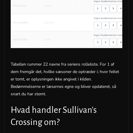
Ingen bedømmelser endnu
Steve Lund
Cooper
—
1
2
3
4
5
Ingen bedømmelser endnu
John Ralston
Jed Jones
—
1
2
3
4
5
Ingen bedømmelser endnu
Joel Oulette
Jacob
—
1
2
3
4
5
Tabellen rummer 22 navne fra seriens rolleliste. For 1 af
dem fremgår det, hvilke sæsoner de optræder i; hvor feltet
er tomt, er oplysningen ikke angivet i kilden.
Bedømmelserne er læsernes egne og bliver opdateret, så
snart du har stemt.
Hvad handler Sullivan’s
Crossing om?