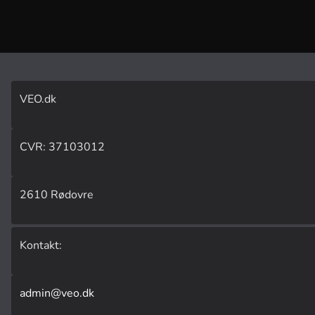
VEO.dk
CVR: 37103012
2610 Rødovre
Kontakt:
admin@veo.dk