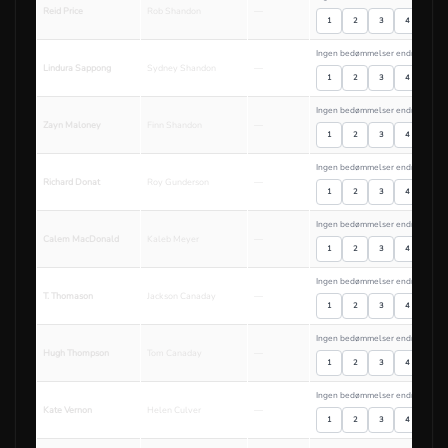
Reid Price
Rob Shandon
—
1
2
3
4
5
Ingen bedømmelser endnu
Lindura Sappong
Sydney Shandon
—
1
2
3
4
5
Ingen bedømmelser endnu
Zayn Maloney
Finn Shandon
—
1
2
3
4
5
Ingen bedømmelser endnu
Richard Donat
Roy Gunderson
—
1
2
3
4
5
Ingen bedømmelser endnu
Calem MacDonald
Kaleb Meyer
—
1
2
3
4
5
Ingen bedømmelser endnu
T. Thomason
Jackson Canaday
—
1
2
3
4
5
Ingen bedømmelser endnu
Hugh Thompson
Tom Canaday
—
1
2
3
4
5
Ingen bedømmelser endnu
Kate Vernon
Helen Culver
—
1
2
3
4
5