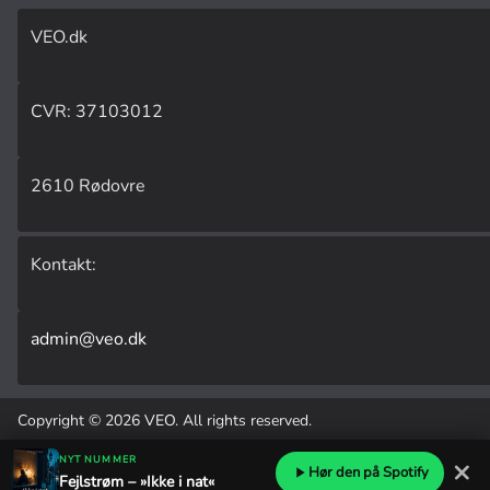
VEO.dk
CVR: 37103012
2610 Rødovre
Kontakt:
admin@veo.dk
Copyright © 2026
VEO
. All rights reserved.
Udviklet af
Laust Kehlet
.
NYT NUMMER
×
Hør den på Spotify
Fejlstrøm – »Ikke i nat«