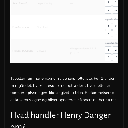
1
2
3
Sean Ryan Fox
Jasper Dunlop
—
9
10
Ingen bedømmelser
1
2
3
Ella Anderson
Piper Hart
—
9
10
Ingen bedømmelser
tilbagevendende i, 1–4
1
2
3
Michael D. Cohen
Schwoz
(fast i, 5)
9
10
Tabellen rummer 6 navne fra seriens rolleliste. For 1 af dem
fremgår det, hvilke sæsoner de optræder i; hvor feltet er
tomt, er oplysningen ikke angivet i kilden. Bedømmelserne
er læsernes egne og bliver opdateret, så snart du har stemt.
Hvad handler Henry Danger
om?