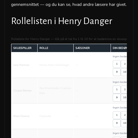
gennemsnittet — og du kan se, hvad andre læsere har givet.
Rollelisten i Henry Danger
Rolleliste for Henry Danger — klik på et tal fra 1 til 10 for at bedømme en skuespiller.
SKUESPILLER
ROLLE
SÆSONER
DIN BEDØMMELSE
Ingen bedømmelser
1
2
3
Jace Norman
Henry Hart / Kid Danger
—
9
10
Ingen bedømmelser
Ray Manchester / Captain
1
2
3
Cooper Barnes
—
Man
9
10
Ingen bedømmelser
1
2
3
Riele Downs
Charlotte
—
9
10
Ingen bedømmelser