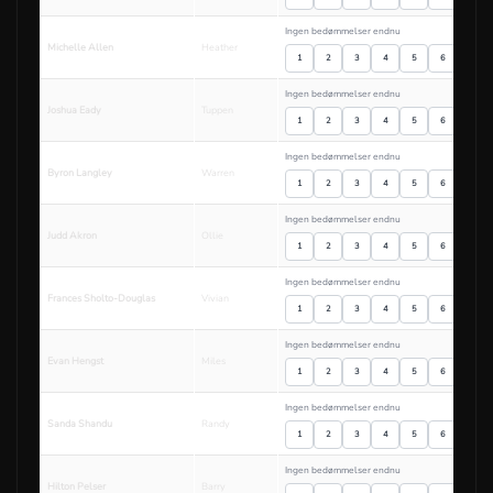
Ingen bedømmelser endnu
Michelle Allen
Heather
1
2
3
4
5
6
7
Ingen bedømmelser endnu
Joshua Eady
Tuppen
1
2
3
4
5
6
7
Ingen bedømmelser endnu
Byron Langley
Warren
1
2
3
4
5
6
7
Ingen bedømmelser endnu
Judd Akron
Ollie
1
2
3
4
5
6
7
Ingen bedømmelser endnu
Frances Sholto-Douglas
Vivian
1
2
3
4
5
6
7
Ingen bedømmelser endnu
Evan Hengst
Miles
1
2
3
4
5
6
7
Ingen bedømmelser endnu
Sanda Shandu
Randy
1
2
3
4
5
6
7
Ingen bedømmelser endnu
Hilton Pelser
Barry