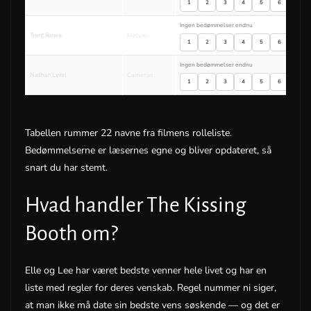
1
2
3
4
5
6
7
Ingen bedømmelser endnu
Trent Rowe
Melvin
1
2
3
4
5
6
7
Ingen bedømmelser endnu
Nathan Lynn
Cameron
1
2
3
4
5
6
7
Tabellen rummer 22 navne fra filmens rolleliste.
Bedømmelserne er læsernes egne og bliver opdateret, så
snart du har stemt.
Hvad handler The Kissing
Booth om?
Elle og Lee har været bedste venner hele livet og har en
liste med regler for deres venskab. Regel nummer ni siger,
at man ikke må date sin bedste vens søskende — og det er