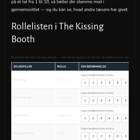
på et tal fra 1 til 10, så tæller din stemme med i
gennemsnittet — og du kan se, hvad andre læsere har givet.
Rollelisten i The Kissing
Booth
Rolleliste for The Kissing Booth — klik på et tal fra 1 til 10 for at bedømme en skuespiller
SKUESPILLER
ROLLE
DIN BEDØMMELSE
Ingen bedømmelser endnu
Joey King
Elle Evans
1
2
3
4
5
6
7
Ingen bedømmelser endnu
Joel Courtney
Lee Flynn
1
2
3
4
5
6
7
Ingen bedømmelser endnu
Jacob Elordi
Noah Flynn
1
2
3
4
5
6
7
Ingen bedømmelser endnu
Meganne Young
Rachel
1
2
3
4
5
6
7