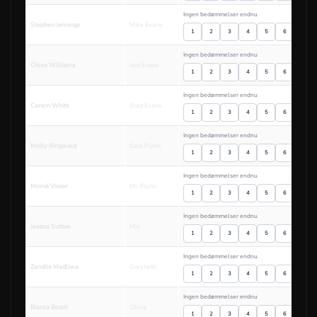
Ingen bedømmelser endnu
Stephen Jennings
Mike Evans
1
2
3
4
5
6
7
Ingen bedømmelser endnu
Chloe Williams
Joni Evans
1
2
3
4
5
6
7
Ingen bedømmelser endnu
Carson White
Brad Evans
1
2
3
4
5
6
7
Ingen bedømmelser endnu
Molly Ringwald
Sara Flynn
1
2
3
4
5
6
7
Ingen bedømmelser endnu
Morné Visser
Mr. Flynn
1
2
3
4
5
6
7
Ingen bedømmelser endnu
Jessica Sutton
Mia
1
2
3
4
5
6
7
Ingen bedømmelser endnu
Zandile Madliwa
Gwyneth
1
2
3
4
5
6
7
Ingen bedømmelser endnu
Bianca Bosch
Olivia
1
2
3
4
5
6
7