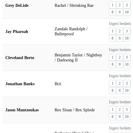
Grey DeLisle
Rachel / Shrinking Rae
1
2
3
8
9
10
Ingen bedømm
Zandale Randolph /
Jay Pharoah
1
2
3
Bulletproof
8
9
10
Ingen bedømm
Benjamin Taylor / Nightboy
Cleveland Berto
1
2
3
/ Darkwing II
8
9
10
Ingen bedømm
Jonathan Banks
Brit
1
2
3
8
9
10
Ingen bedømm
Jason Mantzoukas
Rex Sloan / Rex Splode
1
2
3
8
9
10
Ingen bedømm