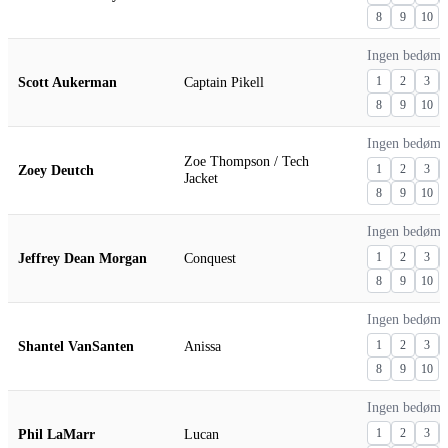
8
9
10
Ingen bedømm
Scott Aukerman
Captain Pikell
1
2
3
8
9
10
Ingen bedømm
Zoe Thompson / Tech
Zoey Deutch
1
2
3
Jacket
8
9
10
Ingen bedømm
Jeffrey Dean Morgan
Conquest
1
2
3
8
9
10
Ingen bedømm
Shantel VanSanten
Anissa
1
2
3
8
9
10
Ingen bedømm
Phil LaMarr
Lucan
1
2
3