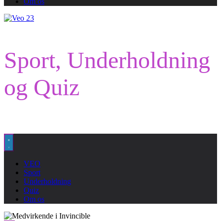
Om os
Sport, Underholdning
og Quiz
VEO
Sport
Underholdning
Quiz
Om os