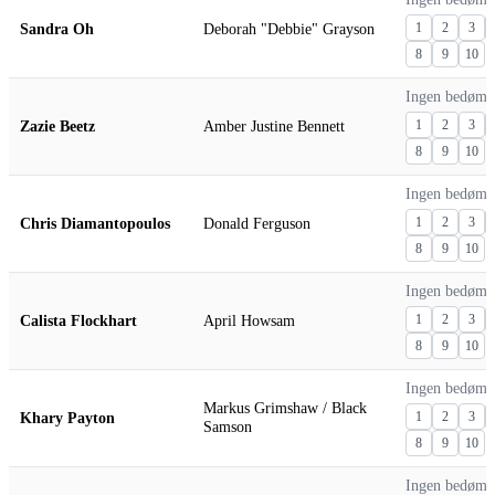
Sandra Oh
Deborah "Debbie" Grayson
1
2
3
8
9
10
Ingen bedømm
Zazie Beetz
Amber Justine Bennett
1
2
3
8
9
10
Ingen bedømm
Chris Diamantopoulos
Donald Ferguson
1
2
3
8
9
10
Ingen bedømm
Calista Flockhart
April Howsam
1
2
3
8
9
10
Ingen bedømm
Markus Grimshaw / Black
Khary Payton
1
2
3
Samson
8
9
10
Ingen bedømm