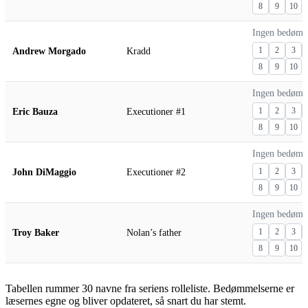
8
9
10
Ingen bedømm
Andrew Morgado
Kradd
1
2
3
8
9
10
Ingen bedømm
Eric Bauza
Executioner #1
1
2
3
8
9
10
Ingen bedømm
John DiMaggio
Executioner #2
1
2
3
8
9
10
Ingen bedømm
Troy Baker
Nolan’s father
1
2
3
8
9
10
Tabellen rummer 30 navne fra seriens rolleliste. Bedømmelserne er
læsernes egne og bliver opdateret, så snart du har stemt.