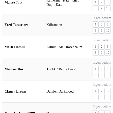
Katherine "Kate" Cha /
Malese Jow
1
2
3
Dupli-Kate
8
9
10
Ingen bedømm
Fred Tatasciore
Killcannon
1
2
3
8
9
10
Ingen bedømm
Mark Hamill
Arthur "Art" Rosenbaum
1
2
3
8
9
10
Ingen bedømm
Michael Dorn
Thokk / Battle Beast
1
2
3
8
9
10
Ingen bedømm
Clancy Brown
Damien Darkblood
1
2
3
8
9
10
Ingen bedømm