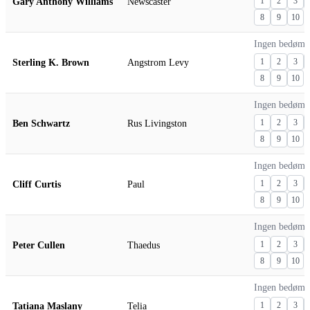
Gary Anthony Williams
Newscaster
1
2
3
8
9
10
Ingen bedømm
Sterling K. Brown
Angstrom Levy
1
2
3
8
9
10
Ingen bedømm
Ben Schwartz
Rus Livingston
1
2
3
8
9
10
Ingen bedømm
Cliff Curtis
Paul
1
2
3
8
9
10
Ingen bedømm
Peter Cullen
Thaedus
1
2
3
8
9
10
Ingen bedømm
Tatiana Maslany
Telia
1
2
3