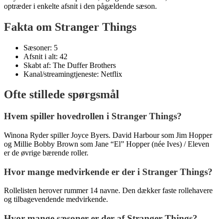
optræder i enkelte afsnit i den pågældende sæson.
Fakta om Stranger Things
Sæsoner: 5
Afsnit i alt: 42
Skabt af: The Duffer Brothers
Kanal/streamingtjeneste: Netflix
Ofte stillede spørgsmål
Hvem spiller hovedrollen i Stranger Things?
Winona Ryder spiller Joyce Byers. David Harbour som Jim Hopper
og Millie Bobby Brown som Jane “El” Hopper (née Ives) / Eleven
er de øvrige bærende roller.
Hvor mange medvirkende er der i Stranger Things?
Rollelisten herover rummer 14 navne. Den dækker faste rollehavere
og tilbagevendende medvirkende.
Hvor mange sæsoner er der af Stranger Things?