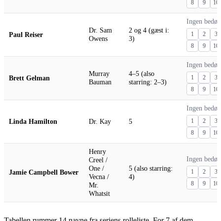
8
9
10
Ingen bedø
Dr. Sam
2 og 4 (gæst i:
Paul Reiser
1
2
3
Owens
3)
8
9
10
Ingen bedø
Murray
4–5 (also
Brett Gelman
1
2
3
Bauman
starring: 2–3)
8
9
10
Ingen bedø
Linda Hamilton
Dr. Kay
5
1
2
3
8
9
10
Henry
Ingen bedø
Creel /
One /
5 (also starring:
Jamie Campbell Bower
1
2
3
Vecna /
4)
8
9
10
Mr.
Whatsit
Tabellen rummer 14 navne fra seriens rolleliste. For 7 af dem