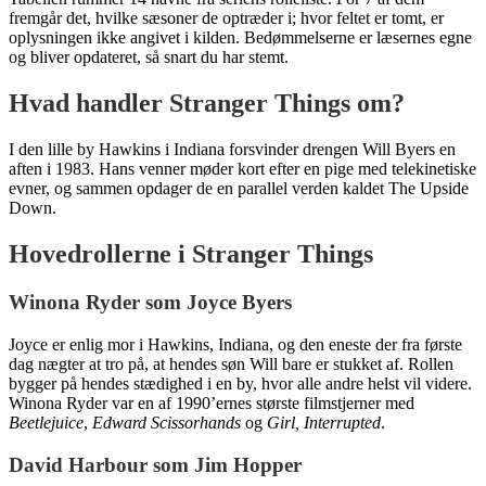
fremgår det, hvilke sæsoner de optræder i; hvor feltet er tomt, er
oplysningen ikke angivet i kilden. Bedømmelserne er læsernes egne
og bliver opdateret, så snart du har stemt.
Hvad handler Stranger Things om?
I den lille by Hawkins i Indiana forsvinder drengen Will Byers en
aften i 1983. Hans venner møder kort efter en pige med telekinetiske
evner, og sammen opdager de en parallel verden kaldet The Upside
Down.
Hovedrollerne i Stranger Things
Winona Ryder som Joyce Byers
Joyce er enlig mor i Hawkins, Indiana, og den eneste der fra første
dag nægter at tro på, at hendes søn Will bare er stukket af. Rollen
bygger på hendes stædighed i en by, hvor alle andre helst vil videre.
Winona Ryder var en af 1990’ernes største filmstjerner med
Beetlejuice
,
Edward Scissorhands
og
Girl, Interrupted
.
David Harbour som Jim Hopper