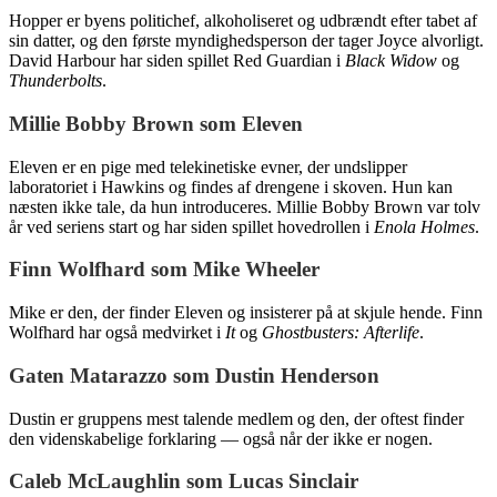
Hopper er byens politichef, alkoholiseret og udbrændt efter tabet af
sin datter, og den første myndighedsperson der tager Joyce alvorligt.
David Harbour har siden spillet Red Guardian i
Black Widow
og
Thunderbolts
.
Millie Bobby Brown som Eleven
Eleven er en pige med telekinetiske evner, der undslipper
laboratoriet i Hawkins og findes af drengene i skoven. Hun kan
næsten ikke tale, da hun introduceres. Millie Bobby Brown var tolv
år ved seriens start og har siden spillet hovedrollen i
Enola Holmes
.
Finn Wolfhard som Mike Wheeler
Mike er den, der finder Eleven og insisterer på at skjule hende. Finn
Wolfhard har også medvirket i
It
og
Ghostbusters: Afterlife
.
Gaten Matarazzo som Dustin Henderson
Dustin er gruppens mest talende medlem og den, der oftest finder
den videnskabelige forklaring — også når der ikke er nogen.
Caleb McLaughlin som Lucas Sinclair