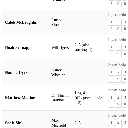
8
9
10
Ingen bedø
Lucas
Caleb McLaughlin
—
1
2
3
Sinclair
8
9
10
Ingen bedø
2–5 (also
Noah Schnapp
Will Byers
1
2
3
starring: 1)
8
9
10
Ingen bedø
Nancy
Natalia Dyer
—
1
2
3
Wheeler
8
9
10
Ingen bedø
1 og 4
Dr. Martin
Matthew Modine
(tilbagevendende
1
2
3
Brenner
i: 2)
8
9
10
Ingen bedø
Max
Sadie Sink
2–5
1
2
3
Mayfield