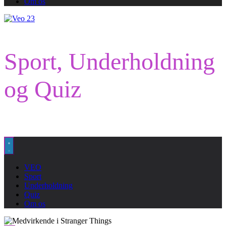
Om os
Sport, Underholdning
og Quiz
VEO
Sport
Underholdning
Quiz
Om os