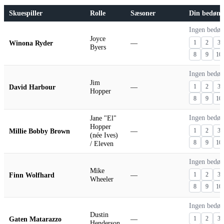
Skuespiller
Rolle
Sæsoner
Din bedøm
Ingen bedø
Joyce
Winona Ryder
—
1
2
3
Byers
8
9
10
Ingen bedø
Jim
David Harbour
—
1
2
3
Hopper
8
9
10
Jane "El"
Ingen bedø
Hopper
Millie Bobby Brown
—
1
2
3
(née Ives)
8
9
10
/ Eleven
Ingen bedø
Mike
Finn Wolfhard
—
1
2
3
Wheeler
8
9
10
Ingen bedø
Dustin
Gaten Matarazzo
—
1
2
3
Henderson