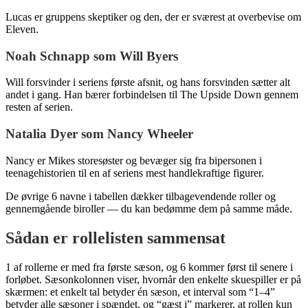
Lucas er gruppens skeptiker og den, der er sværest at overbevise om
Eleven.
Noah Schnapp som Will Byers
Will forsvinder i seriens første afsnit, og hans forsvinden sætter alt
andet i gang. Han bærer forbindelsen til The Upside Down gennem
resten af serien.
Natalia Dyer som Nancy Wheeler
Nancy er Mikes storesøster og bevæger sig fra bipersonen i
teenagehistorien til en af seriens mest handlekraftige figurer.
De øvrige 6 navne i tabellen dækker tilbagevendende roller og
gennemgående biroller — du kan bedømme dem på samme måde.
Sådan er rollelisten sammensat
1 af rollerne er med fra første sæson, og 6 kommer først til senere i
forløbet. Sæsonkolonnen viser, hvornår den enkelte skuespiller er på
skærmen: et enkelt tal betyder én sæson, et interval som “1–4”
betyder alle sæsoner i spændet, og “gæst i” markerer, at rollen kun