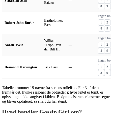
Sebastian Stan
—
1
2
Baizen
8
9
Ingen bed
Bartholomew
Robert John Burke
—
1
2
Bass
8
9
Ingen bed
William
Aaron Tveit
"Tripp" van
—
1
2
der Bilt III
8
9
Ingen bed
Desmond Harrington
Jack Bass
—
1
2
8
9
Tabellen rummer 19 navne fra seriens rolleliste. For 3 af dem
fremgår det, hvilke sæsoner de optræder i; hvor feltet er tomt, er
oplysningen ikke angivet i kilden. Bedømmelserne er læsernes egne
og bliver opdateret, så snart du har stemt.
Hvad handler Gossip Girl om?