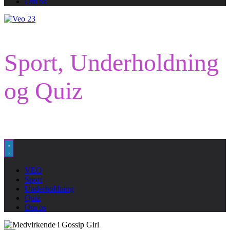
Om os
Sport, Underholdning
og Quiz
VEO
Sport
Underholdning
Quiz
Om os