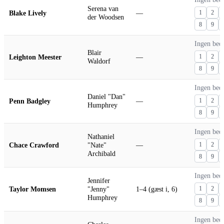
Serena van
Blake Lively
—
1
2
der Woodsen
8
9
Ingen bed
Blair
Leighton Meester
—
1
2
Waldorf
8
9
Ingen bed
Daniel "Dan"
Penn Badgley
—
1
2
Humphrey
8
9
Ingen bed
Nathaniel
Chace Crawford
"Nate"
—
1
2
Archibald
8
9
Ingen bed
Jennifer
Taylor Momsen
"Jenny"
1–4 (gæst i, 6)
1
2
Humphrey
8
9
Ingen bed