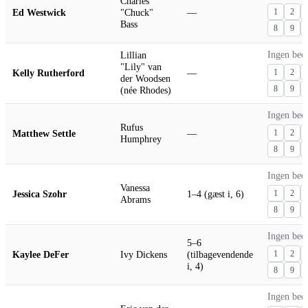
Charles
Ed Westwick
"Chuck"
—
1
2
Bass
8
9
Lillian
Ingen bed
"Lily" van
Kelly Rutherford
—
1
2
der Woodsen
8
9
(née Rhodes)
Ingen bed
Rufus
Matthew Settle
—
1
2
Humphrey
8
9
Ingen bed
Vanessa
Jessica Szohr
1–4 (gæst i, 6)
1
2
Abrams
8
9
Ingen bed
5–6
Kaylee DeFer
Ivy Dickens
(tilbagevendende
1
2
i, 4)
8
9
Ingen bed