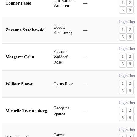
Eric van der
Connor Paolo
—
1
2
Woodsen
8
9
Ingen bed
Dorota
Zuzanna Szadkowski
—
1
2
Kishlovsky
8
9
Ingen bed
Eleanor
Margaret Colin
Waldorf-
—
1
2
Rose
8
9
Ingen bed
Wallace Shawn
Cyrus Rose
—
1
2
8
9
Ingen bed
Georgina
Michelle Trachtenberg
—
1
2
Sparks
8
9
Ingen bed
Carter