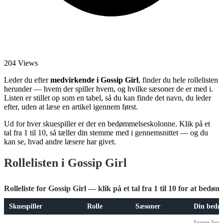
204 Views
Leder du efter
medvirkende i Gossip Girl
, finder du hele rollelisten
herunder — hvem der spiller hvem, og hvilke sæsoner de er med i.
Listen er stillet op som en tabel, så du kan finde det navn, du leder
efter, uden at læse en artikel igennem først.
Ud for hver skuespiller er der en bedømmelseskolonne. Klik på et
tal fra 1 til 10, så tæller din stemme med i gennemsnittet — og du
kan se, hvad andre læsere har givet.
Rollelisten i Gossip Girl
Rolleliste for Gossip Girl — klik på et tal fra 1 til 10 for at bedø
Skuespiller
Rolle
Sæsoner
Din bedø
Ingen bed