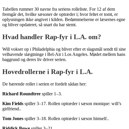
Tabellen rummer 30 navne fra seriens rolleliste. For 12 af dem
fremgår det, hvilke sæsoner de optræder i; hvor feltet er tomt, er
oplysningen ikke angivet i kilden. Bedømmelserne er læsernes egne
og bliver opdateret, så snart du har stemt.
Hvad handler Rap-fyr i L.A. om?
Will vokser op i Philadelphia og bliver efter et slagsmål sendt til sine
velhavende slægtninge i Bel-Air i Los Angeles. Mødet mellem hans
baggrund og deres liv driver serien.
Hovedrollerne i Rap-fyr i L.A.
De bærende roller i serien er fordelt sådan her:
Richard Roundtree
spiller 1–3.
Kim Fields
spiller 3–17. Rollen optræder i sæson monique: will’s
girlfriend..
Tom Jones
spiller 3–18. Rollen optræder i sæson himself..
Riddick Bowe
spiller 3–21.