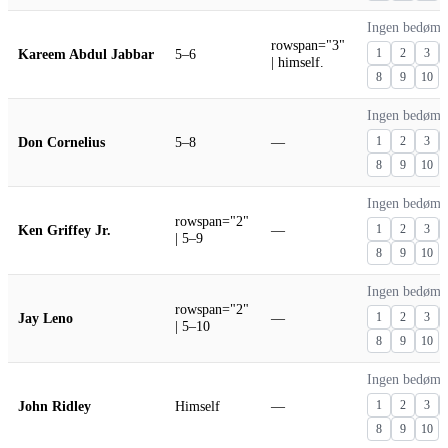
Ingen bedømm
rowspan="3"
Kareem Abdul Jabbar
5–6
1
2
3
| himself.
8
9
10
Ingen bedømm
Don Cornelius
5–8
—
1
2
3
8
9
10
Ingen bedømm
rowspan="2"
Ken Griffey Jr.
—
1
2
3
| 5–9
8
9
10
Ingen bedømm
rowspan="2"
Jay Leno
—
1
2
3
| 5–10
8
9
10
Ingen bedømm
John Ridley
Himself
—
1
2
3
8
9
10