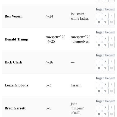
Ingen bedømm
lou smith:
Ben Vereen
4–24
1
2
3
will’s father.
8
9
10
Ingen bedømm
rowspan="2"
rowspan="2"
Donald Trump
1
2
3
| 4–25
| themselves.
8
9
10
Ingen bedømm
Dick Clark
4–26
—
1
2
3
8
9
10
Ingen bedømm
Leeza Gibbons
5–3
herself.
1
2
3
8
9
10
Ingen bedømm
john
Brad Garrett
5–5
"fingers"
1
2
3
o’neill.
8
9
10