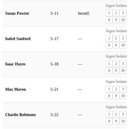
Ingen bedømm
Susan Powter
5–11
herself.
1
2
3
8
9
10
Ingen bedømm
Isabel Sanford
5–17
—
1
2
3
8
9
10
Ingen bedømm
Isaac Hayes
5–18
—
1
2
3
8
9
10
Ingen bedømm
Max Maven
5–21
—
1
2
3
8
9
10
Ingen bedømm
Charlie Robinson
5–22
—
1
2
3
8
9
10