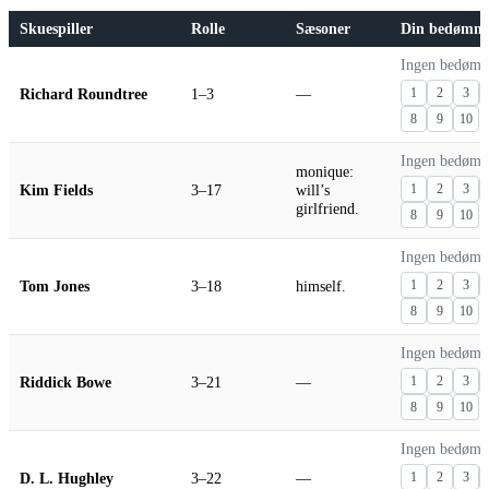
Skuespiller
Rolle
Sæsoner
Din bedømme
Ingen bedømm
Richard Roundtree
1–3
—
1
2
3
8
9
10
Ingen bedømm
monique:
Kim Fields
3–17
will’s
1
2
3
girlfriend.
8
9
10
Ingen bedømm
Tom Jones
3–18
himself.
1
2
3
8
9
10
Ingen bedømm
Riddick Bowe
3–21
—
1
2
3
8
9
10
Ingen bedømm
D. L. Hughley
3–22
—
1
2
3