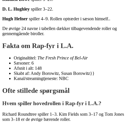
D. L. Hughley
spiller 3–22.
Hugh Hefner
spiller 4–9. Rollen optræder i sæson himself..
De øvrige 24 navne i tabellen dækker tilbagevendende roller og
gennemgående biroller.
Fakta om Rap-fyr i L.A.
Originaltitel:
The Fresh Prince of Bel-Air
Sæsoner: 6
Afsnit i alt: 148
Skabt af: Andy Borowitz, Susan Borowitz}}
Kanal/streamingtjeneste: NBC
Ofte stillede spørgsmål
Hvem spiller hovedrollen i Rap-fyr i L.A.?
Richard Roundtree spiller 1–3. Kim Fields som 3–17 og Tom Jones
som 3–18 er de øvrige bærende roller.