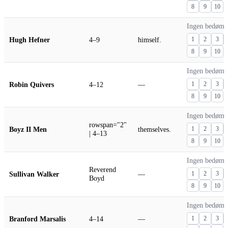
8
9
10
Ingen bedømm
Hugh Hefner
4–9
himself.
1
2
3
8
9
10
Ingen bedømm
Robin Quivers
4–12
—
1
2
3
8
9
10
Ingen bedømm
rowspan="2"
Boyz II Men
themselves.
1
2
3
| 4–13
8
9
10
Ingen bedømm
Reverend
Sullivan Walker
—
1
2
3
Boyd
8
9
10
Ingen bedømm
Branford Marsalis
4–14
—
1
2
3