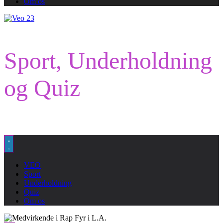
Om os
Sport, Underholdning
og Quiz
VEO
Sport
Underholdning
Quiz
Om os