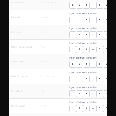
Frank Blake
Alan Sheridan
1
2
3
4
5
6
7
Ingen bedømmelser endnu
Eliot Salt
Joanna
1
2
3
4
5
6
7
Ingen bedømmelser endnu
India Mullen
Peggy
1
2
3
4
5
6
7
Ingen bedømmelser endnu
Desmond Eastwood
Niall
1
2
3
4
5
6
7
Ingen bedømmelser endnu
Fionn O’Shea
Jamie
1
2
3
4
5
6
7
Ingen bedømmelser endnu
Leah McNamara
Rachel Moran
1
2
3
4
5
6
7
Ingen bedømmelser endnu
Seán Doyle
Eric
1
2
3
4
5
6
7
Ingen bedømmelser endnu
Niamh Lynch
Karen
1
2
3
4
5
6
7