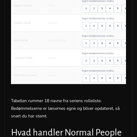
Ingen bedømmelser endnu
Kwaku Fortune
Philip
1
2
3
4
5
6
7
Ingen bedømmelser endnu
Clinton Liberty
Kiernan
1
2
3
4
5
6
7
Ingen bedømmelser endnu
Aoife Hinds
Helen Brophy
1
2
3
4
5
6
7
Ingen bedømmelser endnu
Lancelot Ncube
Lukas
1
2
3
4
5
6
7
Ingen bedømmelser endnu
Noma Dumezweni
Gillian
1
2
3
4
5
6
7
Tabellen rummer 18 navne fra seriens rolleliste.
Bedømmelserne er læsernes egne og bliver opdateret, så
snart du har stemt.
Hvad handler Normal People