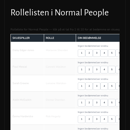
Rollelisten i Normal People
Rolleliste for Normal People — klik på et tal fra 1 til 10 for at bedømme en skuespiller.
SKUESPILLER
ROLLE
DIN BEDØMMELSE
Ingen bedømmelser endnu
Daisy Edgar-Jones
Marianne Sheridan
1
2
3
4
5
6
7
Ingen bedømmelser endnu
Paul Mescal
Connell Waldron
1
2
3
4
5
6
7
Ingen bedømmelser endnu
Sarah Greene
Lorraine Waldron
1
2
3
4
5
6
7
Ingen bedømmelser endnu
Aislín McGuckin
Denise Sheridan
1
2
3
4
5
6
7
Ingen bedømmelser endnu
Éanna Hardwicke
Rob Hegarty
1
2
3
4
5
6
7
Ingen bedømmelser endnu