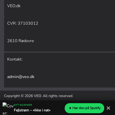
VEO.dk
CVR: 37103012
2610 Rødovre
Kontakt:
admin@veo.dk
Copyright © 2026
VEO
. All rights reserved.
Udviklet af
Laust Kehlet
.
NYT NUMMER
×
Hør den på Spotify
Fejlstrøm – »Ikke i nat«