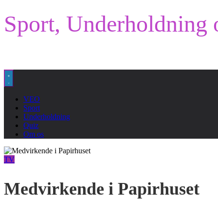
Sport, Underholdning 
VEO
Sport
Underholdning
Quiz
Om os
TV
Medvirkende i Papirhuset