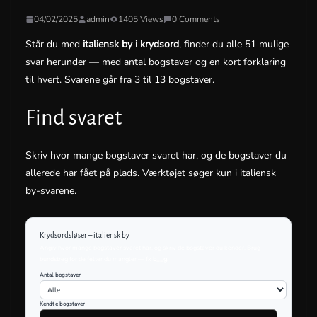
04/02/2025
admin
1405 Views
0 Comments
Står du med
italiensk by i krydsord
, finder du alle 51 mulige
svar herunder — med antal bogstaver og en kort forklaring
til hvert. Svarene går fra 3 til 13 bogstaver.
Find svaret
Skriv hvor mange bogstaver svaret har, og de bogstaver du
allerede har fået på plads. Værktøjet søger kun i italiensk
by-svarene.
Krydsordsløser – italiensk by
Angiv hvor mange bogstaver svaret har, og skriv de bogstaver du kender. Brug
bundstreg for de felter du mangler — fx
b__g
.
Antal bogstaver
Kendte bogstaver