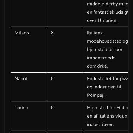
middelalderby med
en fantastisk udsigt
over Umbrien.
Milano
6
Italiens
modehovedstad og
hjemsted for den
imponerende
domkirke.
Napoli
6
Fødestedet for pizza
og indgangen til
Pompeji.
Torino
6
Hjemsted for Fiat og
en af Italiens vigtigst
industribyer.