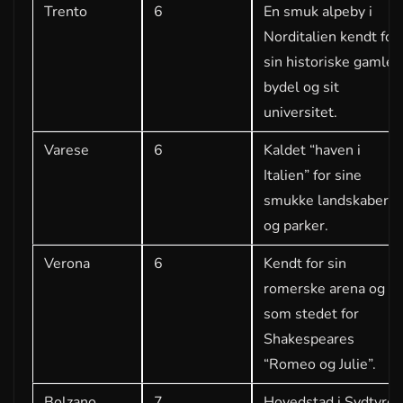
Trento
6
En smuk alpeby i
Norditalien kendt for
sin historiske gamle
bydel og sit
universitet.
Varese
6
Kaldet “haven i
Italien” for sine
smukke landskaber
og parker.
Verona
6
Kendt for sin
romerske arena og
som stedet for
Shakespeares
“Romeo og Julie”.
Bolzano
7
Hovedstad i Sydtyrol