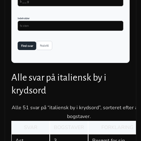
Indeholder
Nulstil
Find svar
Alle svar på italiensk by i
krydsord
Alle 51 svar på “italiensk by i krydsord”, sorteret efter an
bogstaver.
SVAR
BOGSTAVER
FORKLARING
Ast
3
Berømt for sin