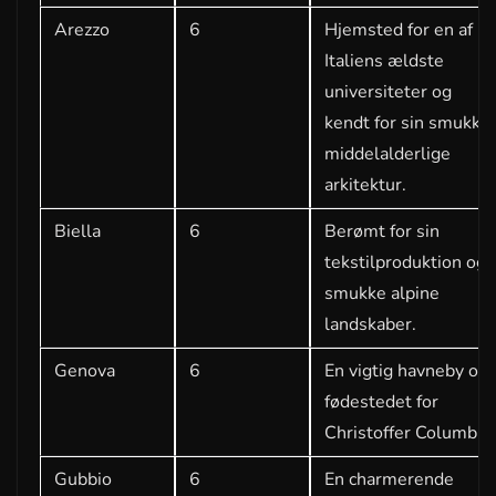
Arezzo
6
Hjemsted for en af
Italiens ældste
universiteter og
kendt for sin smukke
middelalderlige
arkitektur.
Biella
6
Berømt for sin
tekstilproduktion og
smukke alpine
landskaber.
Genova
6
En vigtig havneby og
fødestedet for
Christoffer Columbus
Gubbio
6
En charmerende