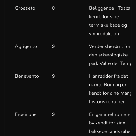
Grosseto
8
Beliggende i Toscana
kendt for sine
termiske bade og
vinproduktion.
Agrigento
9
Verdensberømt for
den arkæologiske
park Valle dei Templi
Benevento
9
Har rødder fra det
gamle Rom og er
kendt for sine mange
historiske ruiner.
Frosinone
9
En gammel romersk
by kendt for sine
bakkede landskaber.