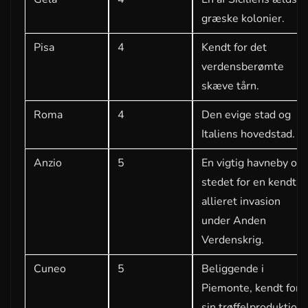
græske kolonier.
Pisa
4
Kendt for det
verdensberømte
skæve tårn.
Roma
4
Den evige stad og
Italiens hovedstad.
Anzio
5
En vigtig havneby og
stedet for en kendt
allieret invasion
under Anden
Verdenskrig.
Cuneo
5
Beliggende i
Piemonte, kendt for
sin trøffelproduktion.