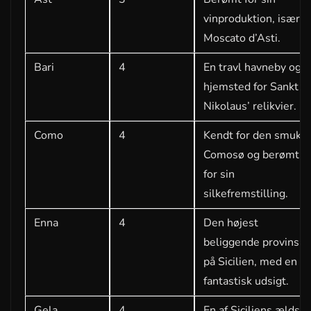
vinproduktion, især
Moscato d’Asti.
Bari
4
En travl havneby og
hjemsted for Sankt
Nikolaus’ relikvier.
Como
4
Kendt for den smukk
Comosø og berømt
for sin
silkefremstilling.
Enna
4
Den højest
beliggende provinsby
på Sicilien, med en
fantastisk udsigt.
Gela
4
En af Siciliens ældste