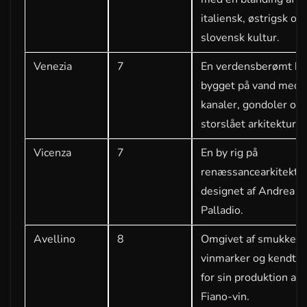
italiensk, østrigsk og
slovensk kultur.
Venezia
7
En verdensberømt by
bygget på vand med
kanaler, gondoler og
storslået arkitektur.
Vicenza
7
En by rig på
renæssancearkitektu
designet af Andrea
Palladio.
Avellino
8
Omgivet af smukke
vinmarker og kendt
for sin produktion af
Fiano-vin.