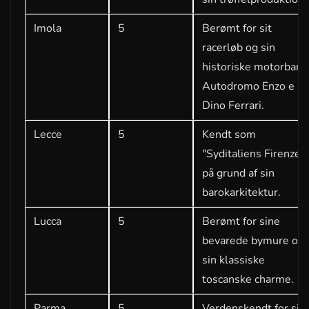
Imola
5
Berømt for sit
racerløb og sin
historiske motorbane
Autodromo Enzo e
Dino Ferrari.
Lecce
5
Kendt som
"Syditaliens Firenze"
på grund af sin
barokarkitektur.
Lucca
5
Berømt for sine
bevarede bymure og
sin klassiske
toscanske charme.
Parma
5
Verdenskendt for sin