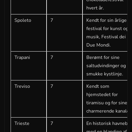
hvert år.
Spoleto
7
Kendt for sin årlige
festival for kunst og
musik, Festival dei
Due Mondi.
Trapani
7
Berømt for sine
saltudvindinger og
smukke kystlinje.
Treviso
7
Kendt som
hjemstedet for
tiramisu og for sine
charmerende kanaler
Trieste
7
En historisk havneby
med en blanding af