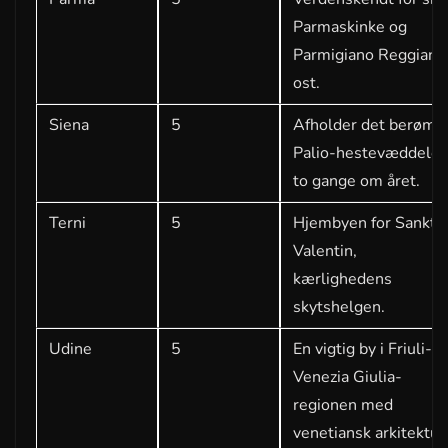
Parmaskinke og
Parmigiano Reggiano
ost.
Siena
5
Afholder det berømt
Palio-hestevæddelø
to gange om året.
Terni
5
Hjembyen for Sankt
Valentin,
kærlighedens
skytshelgen.
Udine
5
En vigtig by i Friuli-
Venezia Giulia-
regionen med
venetiansk arkitektur