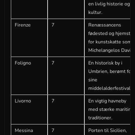
en livlig historie og
kultur.
Firenze
7
Renæssancens
fødested og hjemste
for kunstskatte som
Michelangelos David.
Foligno
7
En historisk by i
Umbrien, berømt for
sine
middelalderfestivaler
Livorno
7
En vigtig havneby
med stærke maritim
traditioner.
Messina
7
Porten til Sicilien,