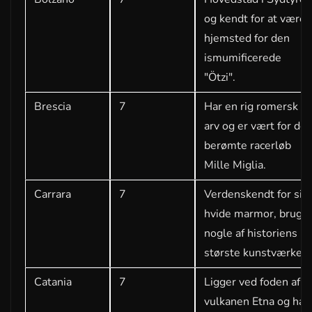
og kendt for at være
hjemsted for den
ismumificerede
"Ötzi".
Brescia
7
Har en rig romersk
arv og er vært for det
berømte racerløb
Mille Miglia.
Carrara
7
Verdenskendt for sin
hvide marmor, brugt i
nogle af historiens
største kunstværker.
Catania
7
Ligger ved foden af
vulkanen Etna og har