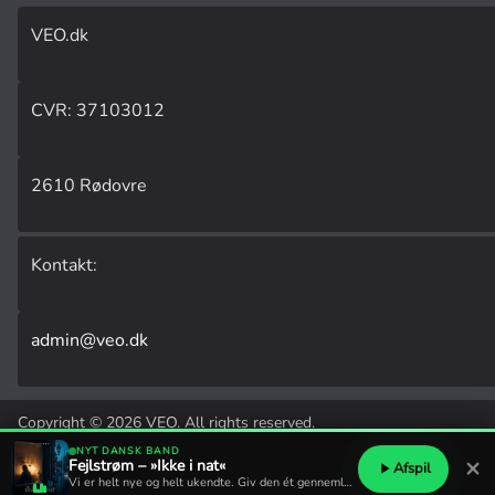
VEO.dk
CVR: 37103012
2610 Rødovre
Kontakt:
admin@veo.dk
Copyright © 2026
VEO
. All rights reserved.
Udviklet af
Laust Kehlet
.
NYT DANSK BAND
×
Fejlstrøm – »Ikke i nat«
Afspil
Vi er helt nye og helt ukendte. Giv den ét gennemlyt?