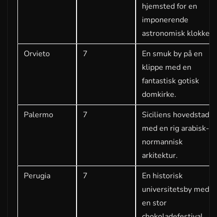
hjemsted for en
imponerende
astronomisk klokke.
Orvieto
7
En smuk by på en
klippe med en
fantastisk gotisk
domkirke.
Palermo
7
Siciliens hovedstad
med en rig arabisk-
normannisk
arkitektur.
Perugia
7
En historisk
universitetsby med
en stor
chokoladefestival