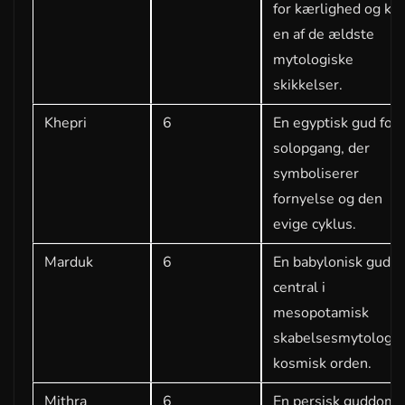
for kærlighed og kri
en af de ældste
mytologiske
skikkelser.
Khepri
6
En egyptisk gud for
solopgang, der
symboliserer
fornyelse og den
evige cyklus.
Marduk
6
En babylonisk gud,
central i
mesopotamisk
skabelsesmytologi 
kosmisk orden.
Mithra
6
En persisk guddom,