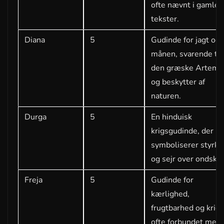
ofte nævnt i gamle
tekster.
Diana
5
Gudinde for jagt og
månen, svarende til
den græske Artemis
og beskytter af
naturen.
Durga
5
En hinduisk
krigsgudinde, der
symboliserer styrke
og sejr over ondskab
Freja
5
Gudinde for
kærlighed,
frugtbarhed og krig,
ofte forbundet med