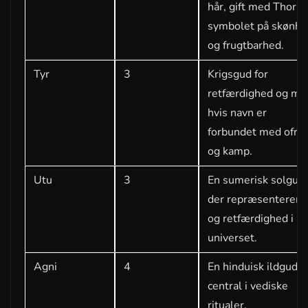
hår, gift med Thor, 
symbolet på skønhe
og frugtbarhed.
Tyr
3
Krigsgud for
retfærdighed og mo
hvis navn er
forbundet med ofrin
og kamp.
Utu
3
En sumerisk solgud,
der repræsenterer l
og retfærdighed i
universet.
Agni
4
En hinduisk ildgud,
central i vediske
ritualer.