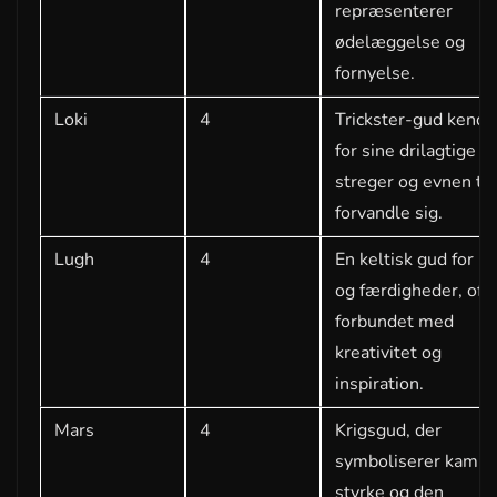
repræsenterer
ødelæggelse og
fornyelse.
Loki
4
Trickster-gud kendt
for sine drilagtige
streger og evnen til
forvandle sig.
Lugh
4
En keltisk gud for ly
og færdigheder, oft
forbundet med
kreativitet og
inspiration.
Mars
4
Krigsgud, der
symboliserer kamp,
styrke og den