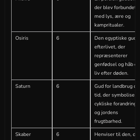
der blev forbundet
med lys, ære og
kampritualer.
Osiris
6
Den egyptiske gud f
efterlivet, der
repræsenterer
genfødsel og håb o
liv efter døden.
Saturn
6
Gud for landbrug og
tid, der symbolisere
cykliske forandringe
og jordens
frugtbarhed.
Skaber
6
Henviser til den, de