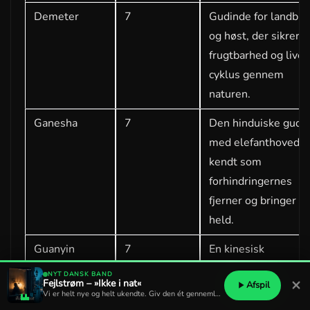
Demeter
7
Gudinde for landbru
og høst, der sikrer
frugtbarhed og livet
cyklus gennem
naturen.
Ganesha
7
Den hinduiske gud
med elefanthoved,
kendt som
forhindringernes
fjerner og bringer
held.
Guanyin
7
En kinesisk
bodhisattva, der
NYT DANSK BAND
×
Fejlstrøm – »Ikke i nat«
Afspil
symboliserer
Vi er helt nye og helt ukendte. Giv den ét gennemlyt?
medfølelse og