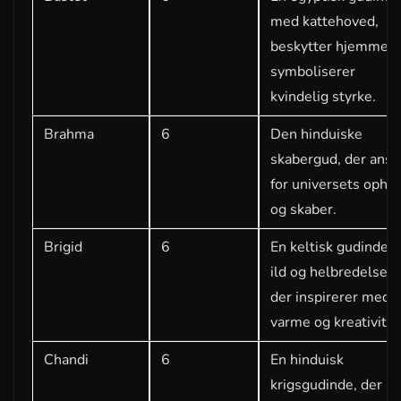
med kattehoved,
beskytter hjemmet 
symboliserer
kvindelig styrke.
Brahma
6
Den hinduiske
skabergud, der anse
for universets opha
og skaber.
Brigid
6
En keltisk gudinde f
ild og helbredelse,
der inspirerer med s
varme og kreativitet
Chandi
6
En hinduisk
krigsgudinde, der