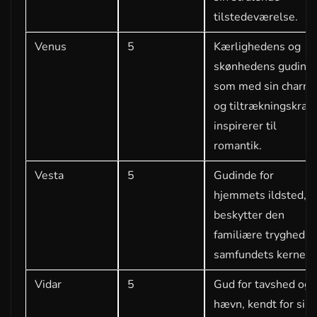
tilstedeværelse.
Venus
5
Kærlighedens og
skønhedens gudinde
som med sin charm
og tiltrækningskraft
inspirerer til
romantik.
Vesta
5
Gudinde for
hjemmets ildsted, d
beskytter den
familiære tryghed o
samfundets kerne.
Vidar
5
Gud for tavshed og
hævn, kendt for sin