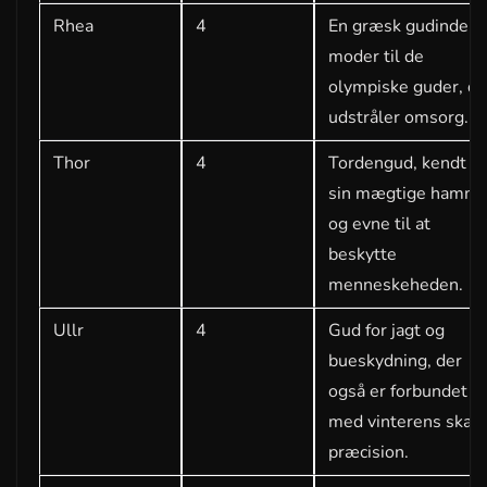
Rhea
4
En græsk gudinde,
moder til de
olympiske guder, de
udstråler omsorg.
Thor
4
Tordengud, kendt fo
sin mægtige hamme
og evne til at
beskytte
menneskeheden.
Ullr
4
Gud for jagt og
bueskydning, der
også er forbundet
med vinterens skar
præcision.