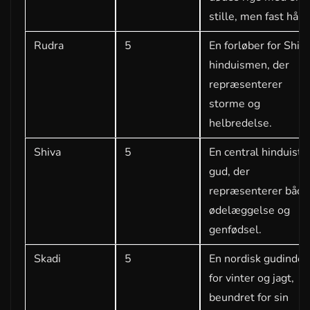
stille, men fast hånd
Rudra
5
En forløber for Shiva
hinduismen, der
repræsenterer
storme og
helbredelse.
Shiva
5
En central hinduisti
gud, der
repræsenterer både
ødelæggelse og
genfødsel.
Skadi
5
En nordisk gudinde
for vinter og jagt,
beundret for sin