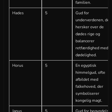
familien.
Hades
5
Gud for
underverdenen, der
hersker over de
dødes rige og
balancerer
retfærdighed med
dødelighed.
Horus
5
En egyptisk
himmelgud, ofte
afbildet med
falkehoved, der
symboliserer
kongelig magt.
Janus
5
Gud for begyndelse