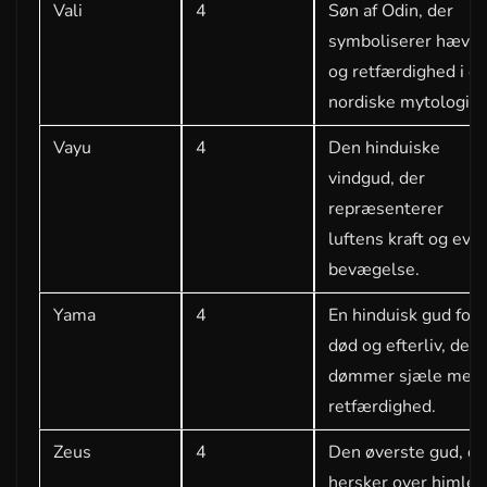
Vali
4
Søn af Odin, der
symboliserer hævn
og retfærdighed i d
nordiske mytologi.
Vayu
4
Den hinduiske
vindgud, der
repræsenterer
luftens kraft og evi
bevægelse.
Yama
4
En hinduisk gud for
død og efterliv, der
dømmer sjæle med
retfærdighed.
Zeus
4
Den øverste gud, de
hersker over himlen