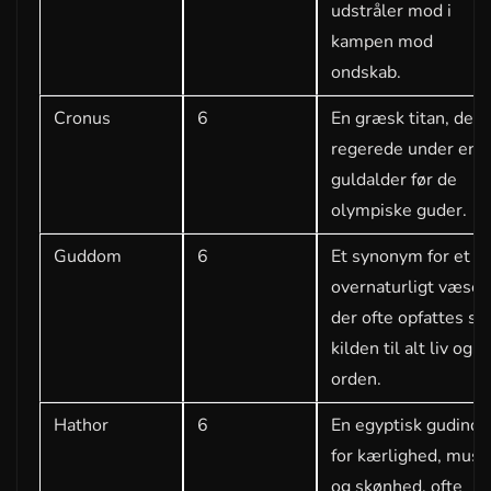
udstråler mod i
kampen mod
ondskab.
Cronus
6
En græsk titan, der
regerede under en
guldalder før de
olympiske guder.
Guddom
6
Et synonym for et
overnaturligt væsen
der ofte opfattes s
kilden til alt liv og
orden.
Hathor
6
En egyptisk gudinde
for kærlighed, musi
og skønhed, ofte