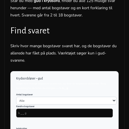
Står du med
gud i krydsord
, finder du alle 125 mulige svar
herunder — med antal bogstaver og en kort forklaring til
hvert. Svarene går fra 2 til 18 bogstaver.
Find svaret
Skriv hvor mange bogstaver svaret har, og de bogstaver du
allerede har fået på plads. Værktøjet søger kun i gud-
svarene.
Krydsordsløser – gud
Angiv hvor mange bogstaver svaret har, og skriv de bogstaver du kender. Brug
bundstreg for de felter du mangler — fx
b__g
.
Antal bogstaver
Kendte bogstaver
Indeholder