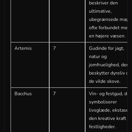
beskriver den
ultimative,
ubegrænsede magt,
ofte forbundet med
en højere væsen.
Artemis
7
Gudinde for jagt,
natur og
jomfruelighed, der
beskytter dyreliv og
de vilde skove.
Bacchus
7
Vin- og festgud, der
symboliserer
livsglæde, ekstase 
den kreative kraft v
festligheder.