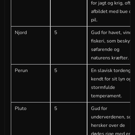
for jagt og krig, ofte
afbildet med bue og
pil.
Njord
5
Gud for havet, vind 
fiskeri, som beskytt
søfarende og
naturens kræfter.
Perun
5
En slavisk tordengu
kendt for sit lyn og
stormfulde
temperament.
Pluto
5
Gud for
underverdenen, so
hersker over de
dødes rige med en