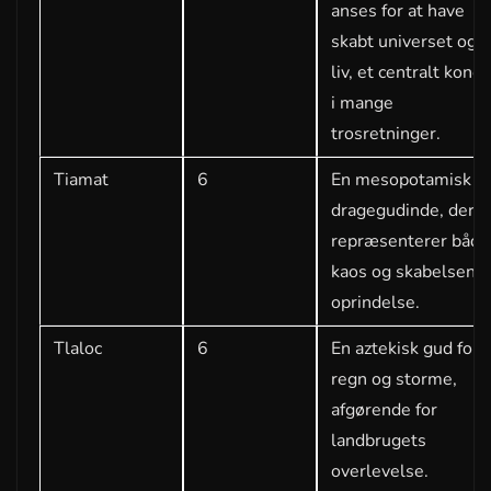
anses for at have
skabt universet og a
liv, et centralt konc
i mange
trosretninger.
Tiamat
6
En mesopotamisk
dragegudinde, der
repræsenterer både
kaos og skabelsens
oprindelse.
Tlaloc
6
En aztekisk gud for
regn og storme,
afgørende for
landbrugets
overlevelse.