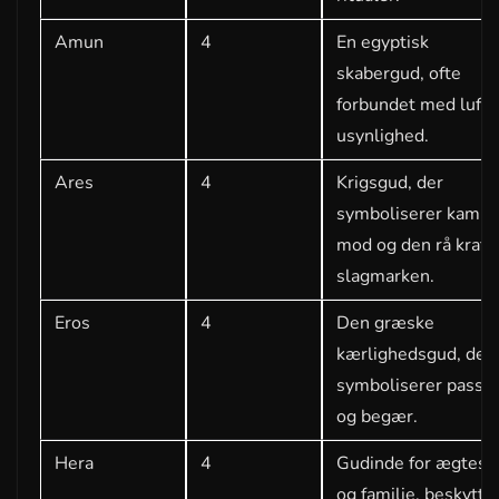
Amun
4
En egyptisk
skabergud, ofte
forbundet med luft 
usynlighed.
Ares
4
Krigsgud, der
symboliserer kamp,
mod og den rå kraft 
slagmarken.
Eros
4
Den græske
kærlighedsgud, der
symboliserer passi
og begær.
Hera
4
Gudinde for ægtesk
og familie, beskytte