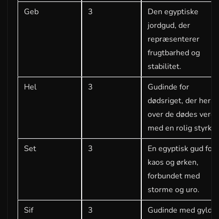
Geb
3
Den egyptiske
jordgud, der
repræsenterer
frugtbarhed og
stabilitet.
Hel
3
Gudinde for
dødsriget, der hersk
over de dødes verd
med en rolig styrke.
Set
3
En egyptisk gud for
kaos og ørken,
forbundet med
storme og uro.
Sif
3
Gudinde med gylde