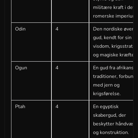
militære kraft i det
romerske imperium.
Odin
4
Den nordiske øvers
gud, kendt for sin
visdom, krigsstrateg
og magiske kræfter.
Ogun
4
En gud fra afrikansk
traditioner, forbund
med jern og
krigsførelse.
Ptah
4
En egyptisk
skabergud, der
beskytter håndværk
og konstruktion.