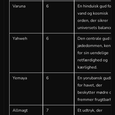
Varuna
6
En hinduisk gud for
vand og kosmisk
orden, der sikrer
universets balance.
Yahweh
6
Den centrale gud i
jødedommen, kendt
for sin uendelige
retfærdighed og
kærlighed.
Yemaya
6
En yorubansk gudin
for havet, der
beskytter mødre og
fremmer frugtbarhe
Allmagt
7
Et udtryk, der