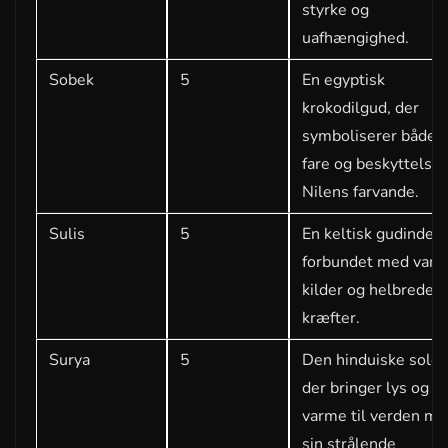
styrke og
uafhængighed.
Sobek
5
En egyptisk
krokodilgud, der
symboliserer både
fare og beskyttelse 
Nilens farvande.
Sulis
5
En keltisk gudinde,
forbundet med var
kilder og helbreden
kræfter.
Surya
5
Den hinduiske solgu
der bringer lys og
varme til verden m
sin strålende