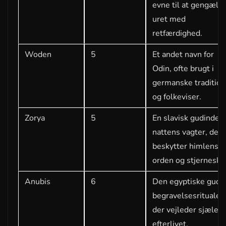
evne til at gengæld
uret med
retfærdighed.
Woden
5
Et andet navn for
Odin, ofte brugt i
germanske tradition
og folkeviser.
Zorya
5
En slavisk gudinde f
nattens vagter, der
beskytter himlens
orden og stjerneskæ
Anubis
6
Den egyptiske gud f
begravelsesritualer,
der vejleder sjæle ti
efterlivet.