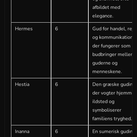
afbildet med
elegance.
Hermes
6
Gud for handel, rejs
og kommunikation,
der fungerer som
budbringer mellem
guderne og
menneskene.
Hestia
6
Den græske gudinde
der vogter hjemmet
ildsted og
symboliserer
familiens tryghed.
Inanna
6
En sumerisk gudind