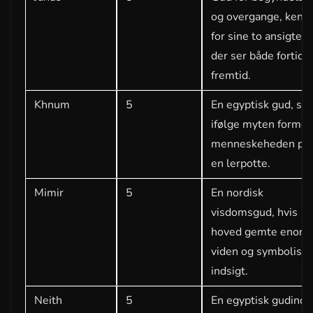
og overgange, kend
for sine to ansigter,
der ser både fortid 
fremtid.
Khnum
5
En egyptisk gud, so
ifølge myten forme
menneskeheden på
en lerpotte.
Mimir
5
En nordisk
visdomsgud, hvis
hoved gemte enorm
viden og symboliser
indsigt.
Neith
5
En egyptisk gudinde