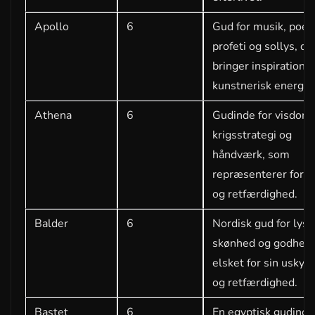
Apollo
6
Gud for musik, poesi
profeti og sollys, de
bringer inspiration 
kunstnerisk energi.
Athena
6
Gudinde for visdom,
krigsstrategi og
håndværk, som
repræsenterer fornu
og retfærdighed.
Balder
6
Nordisk gud for lys,
skønhed og godhed,
elsket for sin uskyld
og retfærdighed.
Bastet
6
En egyptisk gudinde