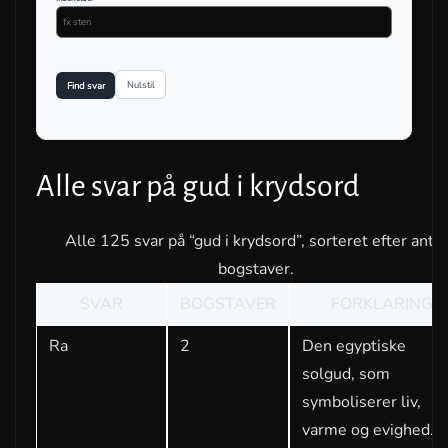
Nulstil
Find svar
Alle svar på gud i krydsord
Alle 125 svar på “gud i krydsord”, sorteret efter antal
bogstaver.
SVAR
BOGSTAVER
FORKLARING
Ra
2
Den egyptiske
solgud, som
symboliserer liv,
varme og evighed.