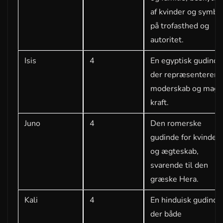
af kvinder og symbo
på trofasthed og
autoritet.
Isis
4
En egyptisk gudinde
der repræsenterer
moderskab og magi
kraft.
Juno
4
Den romerske
gudinde for kvinder
og ægteskab,
svarende til den
græske Hera.
Kali
4
En hinduisk gudinde
der både