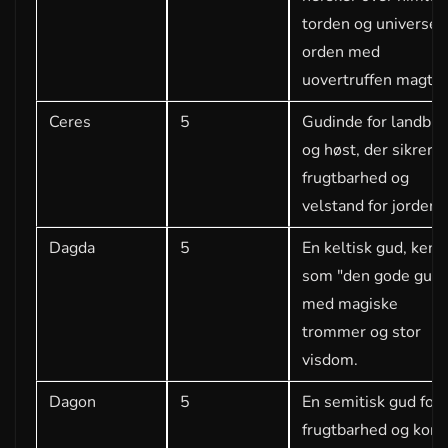
torden og universet
orden med
uovertruffen magt.
Ceres
5
Gudinde for landbru
og høst, der sikrer
frugtbarhed og
velstand for jorden.
Dagda
5
En keltisk gud, kend
som "den gode gud"
med magiske
trommer og stor
visdom.
Dagon
5
En semitisk gud for
frugtbarhed og korn