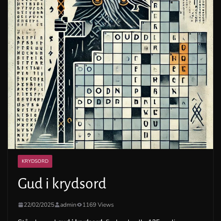
KRYDSORD
Gud i krydsord
22/02/2025
admin
1169 Views