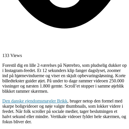
133 Views
Forestil dig en lille 2-værelses på Nørrebro, som pludselig dukker op
i Instagram-feedet. Et 12 sekunders klip fanger dagslyset, zoomer
ind på hjørnevinduerne og viser en skjult opbevaringsløsning. Korte
billedtekster guider øjet. På under to dage rammer videoen 250.000
visninger og næsten 1.800 gemte. Scroll’et stopper i samme øjeblik
blikket rammer skærmen.
Den danske ejendomsmægler Brikk
, bruger netop den formel med
skarpe boligvideoer og nøje valgte thumbnails, som lokker videre i
feedet. Når folk scroller på sociale medier, tager beslutningen et
halvt sekund eller mindre. Vertikale videoer fylder hele skærmen, og
fokus bliver der.