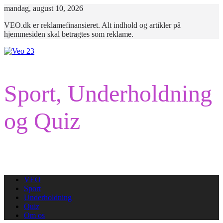
Skip
mandag, august 10, 2026
to
VEO.dk er reklamefinansieret. Alt indhold og artikler på
content
hjemmesiden skal betragtes som reklame.
Sport, Underholdning
og Quiz
VEO
Sport
Underholdning
Quiz
Om os