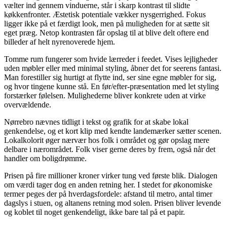
vælter ind gennem vinduerne, står i skarp kontrast til slidte
køkkenfronter. Æstetisk potentiale vækker nysgerrighed. Fokus
ligger ikke på et færdigt look, men på muligheden for at sætte sit
eget præg. Netop kontrasten får opslag til at blive delt oftere end
billeder af helt nyrenoverede hjem.
Tomme rum fungerer som hvide lærreder i feedet. Vises lejligheder
uden møbler eller med minimal styling, åbner det for seerens fantasi.
Man forestiller sig hurtigt at flytte ind, ser sine egne møbler for sig,
og hvor tingene kunne stå. En før/efter-præsentation med let styling
forstærker følelsen. Mulighederne bliver konkrete uden at virke
overvældende.
Nørrebro nævnes tidligt i tekst og grafik for at skabe lokal
genkendelse, og et kort klip med kendte landemærker sætter scenen.
Lokalkolorit øger nærvær hos folk i området og gør opslag mere
delbare i nærområdet. Folk viser gerne deres by frem, også når det
handler om boligdrømme.
Prisen på fire millioner kroner virker tung ved første blik. Dialogen
om værdi tager dog en anden retning her. I stedet for økonomiske
termer peges der på hverdagsfordele: afstand til metro, antal timer
dagslys i stuen, og altanens retning mod solen. Prisen bliver levende
og koblet til noget genkendeligt, ikke bare tal på et papir.