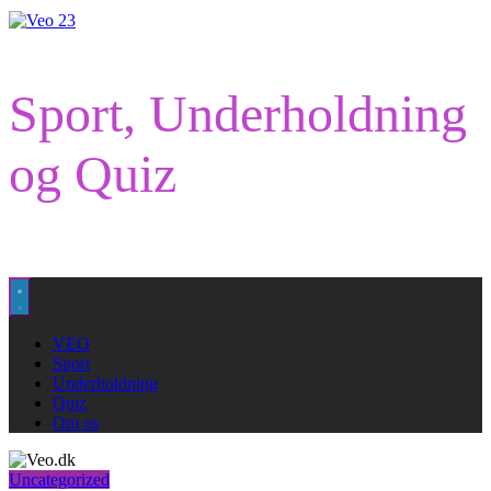
Sport, Underholdning
og Quiz
VEO
Sport
Underholdning
Quiz
Om os
Uncategorized