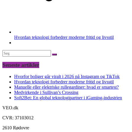
Hvordan teknologi forbedrer moderne fritid og livsstil
Seneste artikler
Hvorfor boliger går viralt i 2026 på Instagram og TikTok
Hvordan teknologi forbedrer moderne fritid og livsstil
Manuelle eller elektriske rullegardiner: hvad er smartest?
Medvirkende i Sullivan’s Crossing
Soft2Bet: En global teknologipartner i iGaming-industrien
VEO.dk
CVR: 37103012
2610 Rødovre