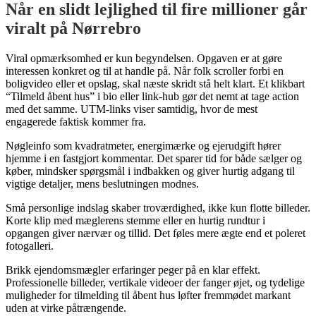
Når en slidt lejlighed til fire millioner går
viralt på Nørrebro
Viral opmærksomhed er kun begyndelsen. Opgaven er at gøre
interessen konkret og til at handle på. Når folk scroller forbi en
boligvideo eller et opslag, skal næste skridt stå helt klart. Et klikbart
“Tilmeld åbent hus” i bio eller link-hub gør det nemt at tage action
med det samme. UTM-links viser samtidig, hvor de mest
engagerede faktisk kommer fra.
Nøgleinfo som kvadratmeter, energimærke og ejerudgift hører
hjemme i en fastgjort kommentar. Det sparer tid for både sælger og
køber, mindsker spørgsmål i indbakken og giver hurtig adgang til
vigtige detaljer, mens beslutningen modnes.
Små personlige indslag skaber troværdighed, ikke kun flotte billeder.
Korte klip med mæglerens stemme eller en hurtig rundtur i
opgangen giver nærvær og tillid. Det føles mere ægte end et poleret
fotogalleri.
Brikk ejendomsmægler erfaringer peger på en klar effekt.
Professionelle billeder, vertikale videoer der fanger øjet, og tydelige
muligheder for tilmelding til åbent hus løfter fremmødet markant
uden at virke påtrængende.