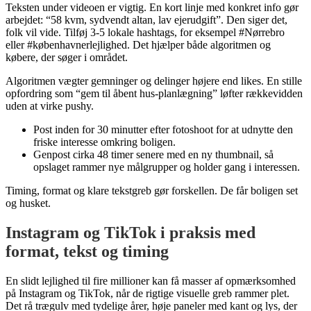
Teksten under videoen er vigtig. En kort linje med konkret info gør
arbejdet: “58 kvm, sydvendt altan, lav ejerudgift”. Den siger det,
folk vil vide. Tilføj 3-5 lokale hashtags, for eksempel #Nørrebro
eller #københavnerlejlighed. Det hjælper både algoritmen og
købere, der søger i området.
Algoritmen vægter gemninger og delinger højere end likes. En stille
opfordring som “gem til åbent hus-planlægning” løfter rækkevidden
uden at virke pushy.
Post inden for 30 minutter efter fotoshoot for at udnytte den
friske interesse omkring boligen.
Genpost cirka 48 timer senere med en ny thumbnail, så
opslaget rammer nye målgrupper og holder gang i interessen.
Timing, format og klare tekstgreb gør forskellen. De får boligen set
og husket.
Instagram og TikTok i praksis med
format, tekst og timing
En slidt lejlighed til fire millioner kan få masser af opmærksomhed
på Instagram og TikTok, når de rigtige visuelle greb rammer plet.
Det rå trægulv med tydelige årer, høje paneler med kant og lys, der