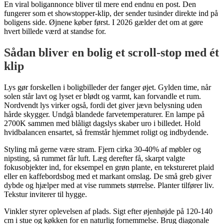
En viral boligannonce bliver til mere end endnu en post. Den
fungerer som et showstopper-klip, der sender tusinder direkte ind på
boligens side. Øjnene køber først. I 2026 gælder det om at gøre
hvert billede værd at standse for.
Sådan bliver en bolig et scroll‑stop med ét
klip
Lys gør forskellen i boligbilleder der fanger øjet. Gylden time, når
solen står lavt og lyset er blødt og varmt, kan forvandle et rum.
Nordvendt lys virker også, fordi det giver jævn belysning uden
hårde skygger. Undgå blandede farvetemperaturer. En lampe på
2700K sammen med blåligt dagslys skaber uro i billedet. Hold
hvidbalancen ensartet, så fremstår hjemmet roligt og indbydende.
Styling må gerne være stram. Fjern cirka 30-40% af møbler og
nipsting, så rummet får luft. Læg derefter få, skarpt valgte
fokusobjekter ind, for eksempel en grøn plante, en tekstureret plaid
eller en kaffebordsbog med et markant omslag. De små greb giver
dybde og hjælper med at vise rummets størrelse. Planter tilfører liv.
Tekstur inviterer til hygge.
Vinkler styrer oplevelsen af plads. Sigt efter øjenhøjde på 120-140
cm i stue og køkken for en naturlig fornemmelse. Brug diagonale