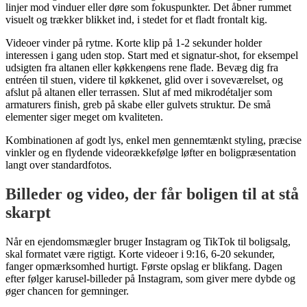
linjer mod vinduer eller døre som fokuspunkter. Det åbner rummet
visuelt og trækker blikket ind, i stedet for et fladt frontalt kig.
Videoer vinder på rytme. Korte klip på 1-2 sekunder holder
interessen i gang uden stop. Start med et signatur-shot, for eksempel
udsigten fra altanen eller køkkenøens rene flade. Bevæg dig fra
entréen til stuen, videre til køkkenet, glid over i soveværelset, og
afslut på altanen eller terrassen. Slut af med mikrodétaljer som
armaturers finish, greb på skabe eller gulvets struktur. De små
elementer siger meget om kvaliteten.
Kombinationen af godt lys, enkel men gennemtænkt styling, præcise
vinkler og en flydende videorækkefølge løfter en boligpræsentation
langt over standardfotos.
Billeder og video, der får boligen til at stå
skarpt
Når en ejendomsmægler bruger Instagram og TikTok til boligsalg,
skal formatet være rigtigt. Korte videoer i 9:16, 6-20 sekunder,
fanger opmærksomhed hurtigt. Første opslag er blikfang. Dagen
efter følger karusel-billeder på Instagram, som giver mere dybde og
øger chancen for gemninger.