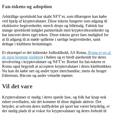
Fan-tokens og adoption
Adskillige sportshold har skabt NFT’er, som tilhængere kan købe
ved hjælp af kryptovalutaer. Disse tokens fungerer som adgang til
eksklusive begivenheder, merch drops og billetsalg. Faktisk har
mange sportshold indgået partnerskab med kryptovirksomheder og
har lanceret deres eget token. Disse tokens giver fans mulighed for
at få adgang til at møde spillerne i særlige begivenheder, samt
deltage i klubbens beslutninger.
Et eksempel er det italienske fodboldhold, AS Roma.
Roma er en af ​​
de mest berømte klubber
s i Italien og er bredt anerkendt for deres
involvering i kryptovalutaer og NFT’er. Bortset fra fan-tokens er
Roma også begyndt at acceptere kryptovalutaer i deres klubbutikker.
Nu kan du købe sæt og andre typer merchandise, mens du bruger
Ethereum, Bitcoin og andre virtuelle mønter.
Vil det vare
Kryptovalutaer er stadig i deres spæde fase, og folk har knap nok
ridset overfladen, når det kommer til disse digitale aktiver. Det
betyder, at selvom deres indflydelse på sport har været betydelig, er
der stadig plads til at vokse for kryptovalutaer og deres forhold til