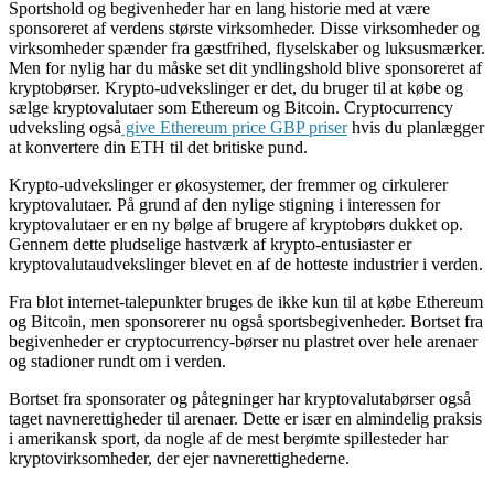
Sportshold og begivenheder har en lang historie med at være
sponsoreret af verdens største virksomheder. Disse virksomheder og
virksomheder spænder fra gæstfrihed, flyselskaber og luksusmærker.
Men for nylig har du måske set dit yndlingshold blive sponsoreret af
kryptobørser. Krypto-udvekslinger er det, du bruger til at købe og
sælge kryptovalutaer som Ethereum og Bitcoin. Cryptocurrency
udveksling også
give Ethereum price GBP priser
hvis du planlægger
at konvertere din ETH til det britiske pund.
Krypto-udvekslinger er økosystemer, der fremmer og cirkulerer
kryptovalutaer. På grund af den nylige stigning i interessen for
kryptovalutaer er en ny bølge af brugere af kryptobørs dukket op.
Gennem dette pludselige hastværk af krypto-entusiaster er
kryptovalutaudvekslinger blevet en af ​​de hotteste industrier i verden.
Fra blot internet-talepunkter bruges de ikke kun til at købe Ethereum
og Bitcoin, men sponsorerer nu også sportsbegivenheder. Bortset fra
begivenheder er cryptocurrency-børser nu plastret over hele arenaer
og stadioner rundt om i verden.
Bortset fra sponsorater og påtegninger har kryptovalutabørser også
taget navnerettigheder til arenaer. Dette er især en almindelig praksis
i amerikansk sport, da nogle af de mest berømte spillesteder har
kryptovirksomheder, der ejer navnerettighederne.