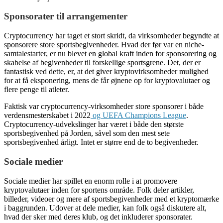
Sponsorater til arrangementer
Cryptocurrency har taget et stort skridt, da virksomheder begyndte at
sponsorere store sportsbegivenheder. Hvad der før var en niche-
samtalestarter, er nu blevet en global kraft inden for sponsorering og
skabelse af begivenheder til forskellige sportsgrene. Det, der er
fantastisk ved dette, er, at det giver kryptovirksomheder mulighed
for at få eksponering, mens de får øjnene op for kryptovalutaer og
flere penge til atleter.
Faktisk var cryptocurrency-virksomheder store sponsorer i både
verdensmesterskabet i 2022
og UEFA Champions League
.
Cryptocurrency-udvekslinger har været i både den største
sportsbegivenhed på Jorden, såvel som den mest sete
sportsbegivenhed årligt. Intet er større end de to begivenheder.
Sociale medier
Sociale medier har spillet en enorm rolle i at promovere
kryptovalutaer inden for sportens område. Folk deler artikler,
billeder, videoer og mere af sportsbegivenheder med et kryptomærke
i baggrunden. Udover at dele medier, kan folk også diskutere alt,
hvad der sker med deres klub, og det inkluderer sponsorater.