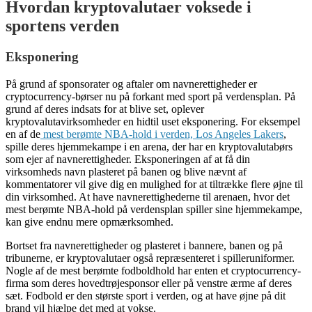
Hvordan kryptovalutaer voksede i
sportens verden
Eksponering
På grund af sponsorater og aftaler om navnerettigheder er
cryptocurrency-børser nu på forkant med sport på verdensplan. På
grund af deres indsats for at blive set, oplever
kryptovalutavirksomheder en hidtil uset eksponering. For eksempel
en af ​​de
mest berømte NBA-hold i verden, Los Angeles Lakers
,
spille deres hjemmekampe i en arena, der har en kryptovalutabørs
som ejer af navnerettigheder. Eksponeringen af ​​at få din
virksomheds navn plasteret på banen og blive nævnt af
kommentatorer vil give dig en mulighed for at tiltrække flere øjne til
din virksomhed. At have navnerettighederne til arenaen, hvor det
mest berømte NBA-hold på verdensplan spiller sine hjemmekampe,
kan give endnu mere opmærksomhed.
Bortset fra navnerettigheder og plasteret i bannere, banen og på
tribunerne, er kryptovalutaer også repræsenteret i spilleruniformer.
Nogle af de mest berømte fodboldhold har enten et cryptocurrency-
firma som deres hovedtrøjesponsor eller på venstre ærme af deres
sæt. Fodbold er den største sport i verden, og at have øjne på dit
brand vil hjælpe det med at vokse.