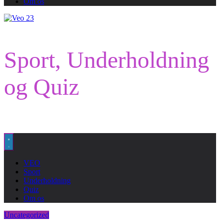
Om os
Sport, Underholdning
og Quiz
VEO
Sport
Underholdning
Quiz
Om os
Uncategorized