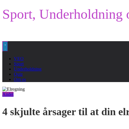
Sport, Underholdning 
VEO
Sport
Underholdning
Quiz
Om os
Andet
4 skjulte årsager til at din e