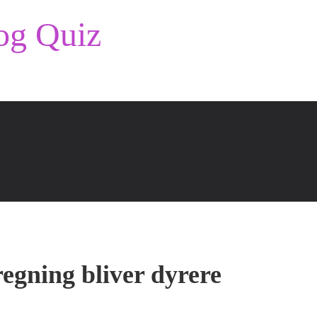
og Quiz
lregning bliver dyrere